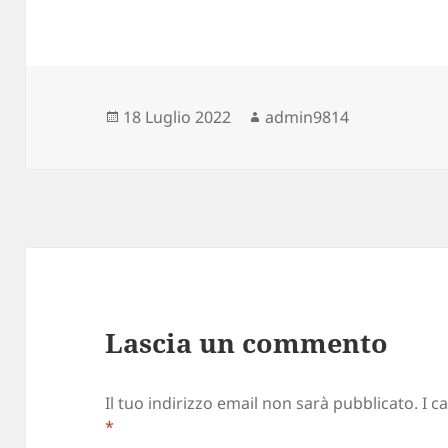
Scritto
Autore
18 Luglio 2022
admin9814
il
Lascia un commento
Il tuo indirizzo email non sarà pubblicato.
I c
*