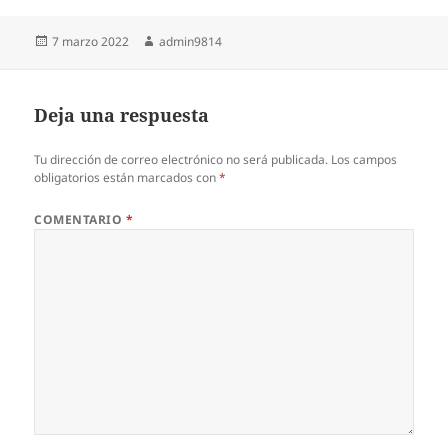
Publicado
Autor
7 marzo 2022
admin9814
el
Deja una respuesta
Tu dirección de correo electrónico no será publicada.
Los campos
obligatorios están marcados con
*
COMENTARIO
*