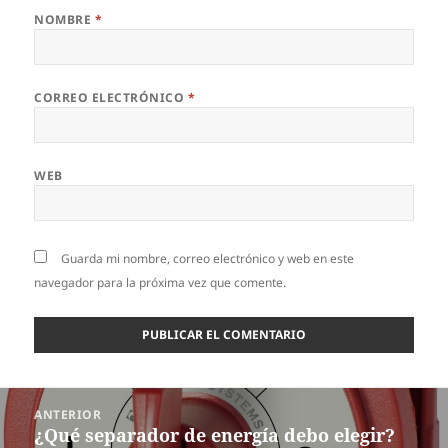
NOMBRE
*
CORREO ELECTRÓNICO
*
WEB
Guarda mi nombre, correo electrónico y web en este
navegador para la próxima vez que comente.
Navegación
ANTERIOR
de
¿Qué separador de energía debo elegir?
Entrada
entradas