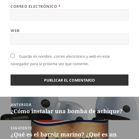
CORREO ELECTRÓNICO
*
WEB
Guarda mi nombre, correo electrónico y web en este
navegador para la próxima vez que comente.
Navegación
ANTERIOR
de
¿Cómo instalar una bomba de achique?
Entrada
entradas
anterior:
SIGUIENTE
¿Qué es el barniz marino? ¿Qué es un
Entrada