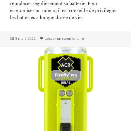
remplacer régulièrement sa batterie. Pour
économiser au mieux, il est conseillé de privilégier
les batteries à longue durée de vie.
Publié
sur Quelle balise de détresse 
3 mars 2022
Laisser un commentaire
le