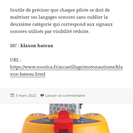
Inutile de préciser que chaque pilote se doit de
maîtriser ses langages sonores sans oublier la
deuxième catégorie qui correspond aux signaux
sonores utilisés par visibilité réduite.
MC :
klaxon bateau
URL :
https://www.nootica.fr/accastillage/motonautisme/kla
xon-bateau.html
Publié
sur Pourquoi le bateau klaxon
3 mars 2022
Laisser un commentaire
le