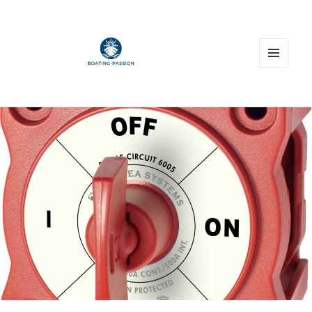
MENU
E
WIDGET