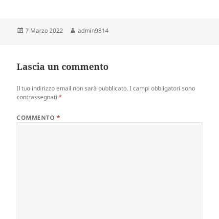
Scritto
Autore
7 Marzo 2022
admin9814
il
Lascia un commento
Il tuo indirizzo email non sarà pubblicato.
I campi obbligatori sono
contrassegnati
*
COMMENTO
*