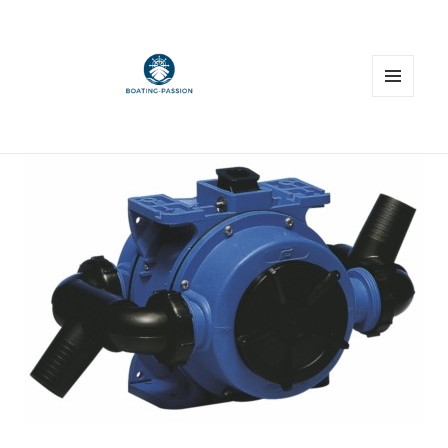
MENU
E
WIDGET