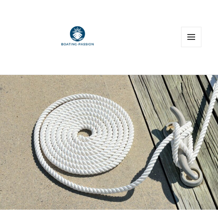
MENU
E
WIDGET