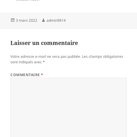
Publié
Auteur
3 mars 2022
admin9814
le
Laisser un commentaire
Votre adresse e-mail ne sera pas publiée.
Les champs obligatoires
sont indiqués avec
*
COMMENTAIRE
*