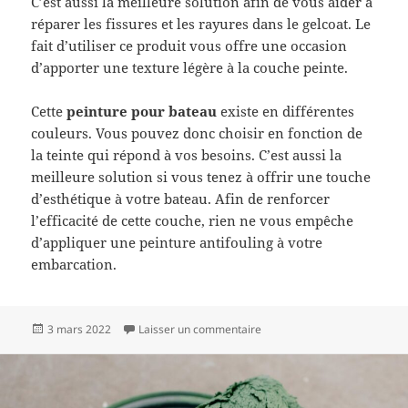
C’est aussi la meilleure solution afin de vous aider à
réparer les fissures et les rayures dans le gelcoat. Le
fait d’utiliser ce produit vous offre une occasion
d’apporter une texture légère à la couche peinte.
Cette
peinture pour bateau
existe en différentes
couleurs. Vous pouvez donc choisir en fonction de
la teinte qui répond à vos besoins. C’est aussi la
meilleure solution si vous tenez à offrir une touche
d’esthétique à votre bateau. Afin de renforcer
l’efficacité de cette couche, rien ne vous empêche
d’appliquer une peinture antifouling à votre
embarcation.
Publié
sur Quelle peinture utiliser s
3 mars 2022
Laisser un commentaire
le