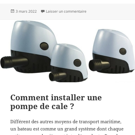
Publié
sur Quelle peinture sous la li
3 mars 2022
Laisser un commentaire
le
Comment installer une
pompe de cale ?
Différent des autres moyens de transport maritime,
un bateau est comme un grand système dont chaque