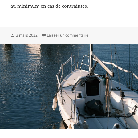
au minimum en cas de contraintes.
Publié
sur Comment appliquer antifo
3 mars 2022
Laisser un commentaire
le