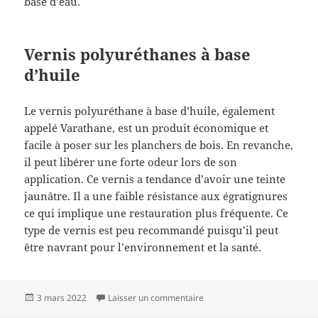
base d’eau.
Vernis polyuréthanes à base
d’huile
Le vernis polyuréthane à base d’huile, également
appelé Varathane, est un produit économique et
facile à poser sur les planchers de bois. En revanche,
il peut libérer une forte odeur lors de son
application. Ce vernis a tendance d’avoir une teinte
jaunâtre. Il a une faible résistance aux égratignures
ce qui implique une restauration plus fréquente. Ce
type de vernis est peu recommandé puisqu’il peut
être navrant pour l’environnement et la santé.
Publié
sur C’est quoi le vernis mari
3 mars 2022
Laisser un commentaire
le