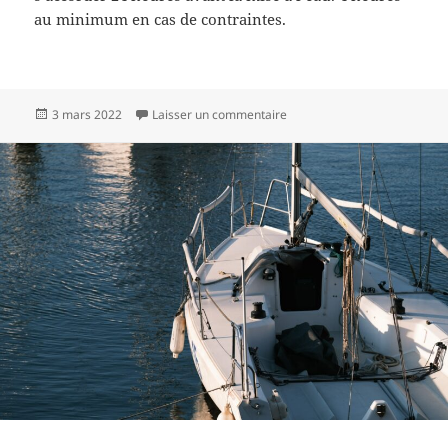
au minimum en cas de contraintes.
Publié
sur Comment appliquer antifo
3 mars 2022
Laisser un commentaire
le