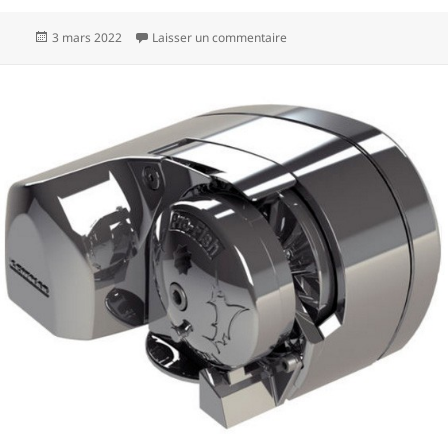
Publié
sur Quelle peinture sous la li
3 mars 2022
Laisser un commentaire
le